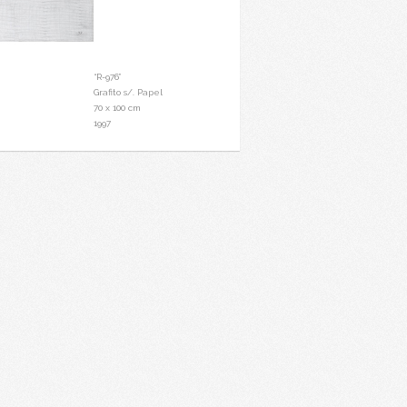
“R-976”
Grafito s/. Papel
70 x 100 cm
1997