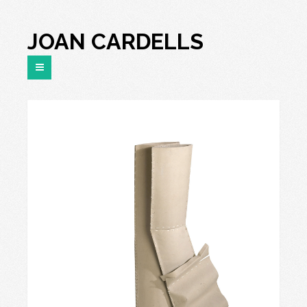
JOAN CARDELLS
“1888”